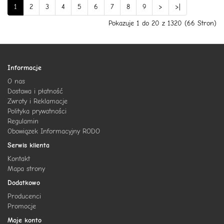
1
2
3
4
5
6
7
8
9
>
>|
Pokazuje 1 do 20 z 1320 (66 Stron)
Informacje
O nas
Dostawa i płatność
Zwroty i Reklamacje
Polityka prywatności
Regulamin
Obowiązek Informacyjny RODO
Serwis klienta
Kontakt
Mapa strony
Dodatkowo
Producenci
Promocje
Moje konto