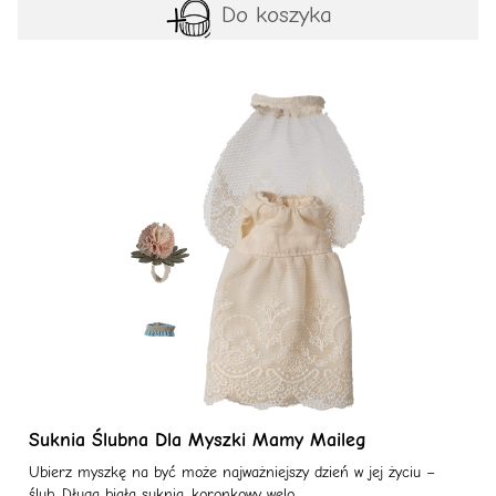
Do koszyka
Suknia Ślubna Dla Myszki Mamy Maileg
Ubierz myszkę na być może najważniejszy dzień w jej życiu –
ślub. Długa biała suknia, koronkowy welo..