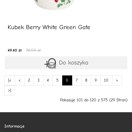
Kubek Berry White Green Gate
49.40 zł
76.00 zł
Do koszyka
|<
<
2
3
4
5
6
7
8
9
10
>
>|
Pokazuje 101 do 120 z 575 (29 Stron)
Informacje