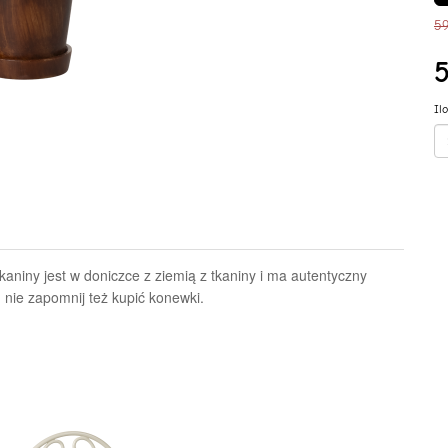
59
5
Il
tkaniny jest w doniczce z ziemią z tkaniny i ma autentyczny
 nie zapomnij też kupić konewki.