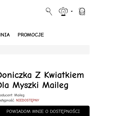
NIA
PROMOCJE
Doniczka Z Kwiatkiem
Dla Myszki Maileg
oducent:
Maileg
stępność:
NIEDOSTĘPNY
POWIADOM MNIE O DOSTĘPNOŚCI