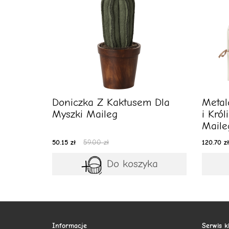
Doniczka Z Kaktusem Dla
Metal
Myszki Maileg
i Król
Maile
50.15 zł
59.00 zł
120.70 zł
Do koszyka
Informacje
Serwis k