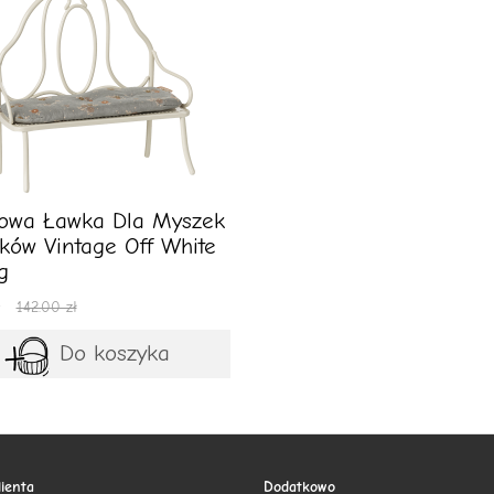
owa Ławka Dla Myszek
ików Vintage Off White
g
142.00 zł
Do koszyka
lienta
Dodatkowo