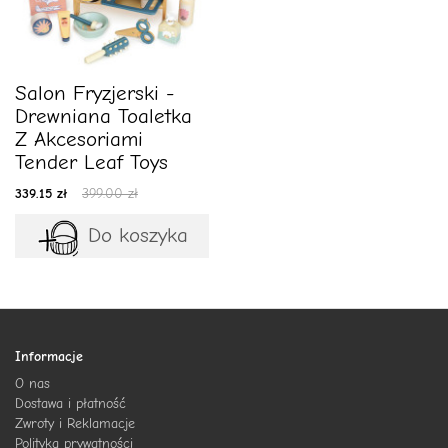
Salon Fryzjerski -
Drewniana Toaletka
Z Akcesoriami
Tender Leaf Toys
339.15 zł
399.00 zł
Do koszyka
Informacje
O nas
Dostawa i płatność
Zwroty i Reklamacje
Polityka prywatności