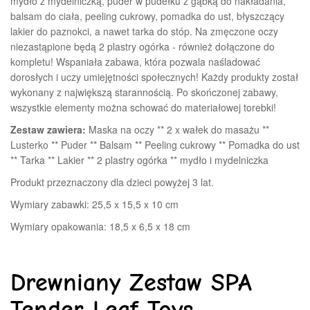
mydło z mydelniczką, puder w pudełku z gąbką do nakładania,
balsam do ciała, peeling cukrowy, pomadka do ust, błyszczący
lakier do paznokci, a nawet tarka do stóp. Na zmęczone oczy
niezastąpione będą 2 plastry ogórka - również dołączone do
kompletu!
Wspaniała zabawa, która pozwala naśladować
dorosłych i uczy umiejętności społecznych!
Każdy produkty został
wykonany z największą starannością. Po skończonej zabawy,
wszystkie elementy można schować do materiałowej torebki!
Zestaw zawiera:
Maska na oczy ** 2 x wałek do masażu **
Lusterko ** Puder ** Balsam ** Peeling cukrowy ** Pomadka do ust
** Tarka ** Lakier ** 2 plastry ogórka ** mydło i mydelniczka
Produkt przeznaczony dla dzieci powyżej 3 lat.
Wymiary zabawki: 25,5 x 15,5 x 10 cm
Wymiary opakowania: 18,5 x 6,5 x 18 cm
Drewniany Zestaw SPA
Tender Leaf Toys