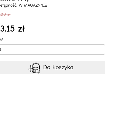
ostępność: W MAGAZYNIE
.00 zł
3.15 zł
ość
Do koszyka