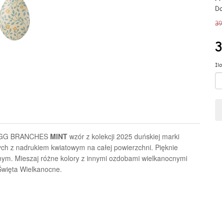
D
39
3
Il
R EGG BRANCHES
MINT
wzór z kolekcji 2025 duńskiej marki
ych z nadrukiem kwiatowym na całej powierzchni. Pięknie
cnym. Mieszaj różne kolory z innymi ozdobami wielkanocnymi
 Święta Wielkanocne.