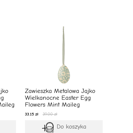
jko
Zawieszka Metalowa Jajko
gg
Wielkanocne Easter Egg
aileg
Flowers Mint Maileg
33.15 zł
39.00 zł
Do koszyka