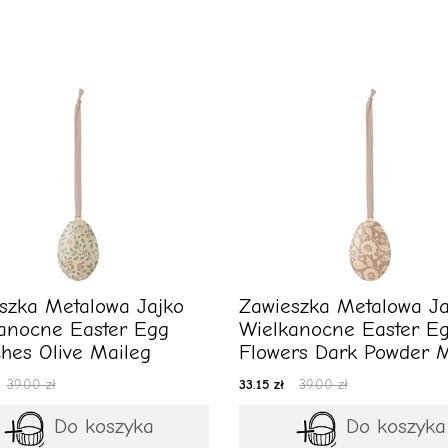
szka Metalowa Jajko
Zawieszka Metalowa Ja
anocne Easter Egg
Wielkanocne Easter E
hes Olive Maileg
Flowers Dark Powder M
39.00 zł
33.15 zł
39.00 zł
Do koszyka
Do koszyka