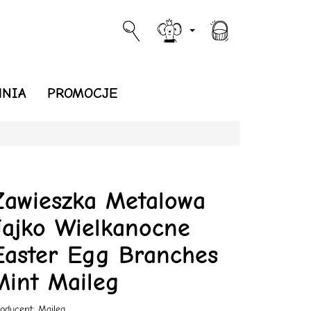
NIA
PROMOCJE
Zawieszka Metalowa
Jajko Wielkanocne
Easter Egg Branches
Mint Maileg
oducent:
Maileg