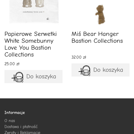
Papierowe Serwetki
Miś Bear Hanger
White Somebunny
Bastion Collections
Love You Bastion
Collections
32.00 zł
25.00 zł
Do koszyka
Do koszyka
Informacje
O nas
Dostawa i płatność
Zwroty i Reklamacje