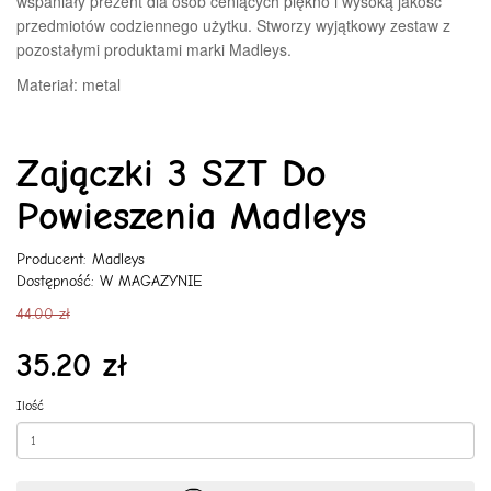
wspaniały prezent dla osób ceniących piękno i wysoką jakość
przedmiotów codziennego użytku.
Stworzy wyjątkowy zestaw z
pozostałymi produktami marki Madleys
.
Materiał: metal
Zajączki 3 SZT Do
Powieszenia Madleys
Producent:
Madleys
Dostępność: W MAGAZYNIE
44.00 zł
35.20 zł
Ilość