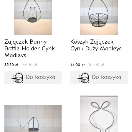
Zajączek Bunny
Koszyk Zajączek
Bottle Holder Cynk
Cynk Duży Madleys
Madleys
35.20 zł
44.00 zł
44.00 zł
55.00 zł
Do koszyka
Do koszyka